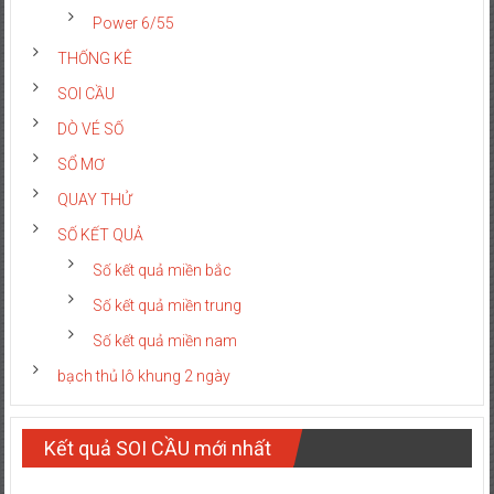
Power 6/55
THỐNG KÊ
SOI CẦU
DÒ VÉ SỐ
SỔ MƠ
QUAY THỬ
SỐ KẾT QUẢ
Số kết quả miền bắc
Số kết quả miền trung
Số kết quả miền nam
bạch thủ lô khung 2 ngày
Kết quả SOI CẦU mới nhất