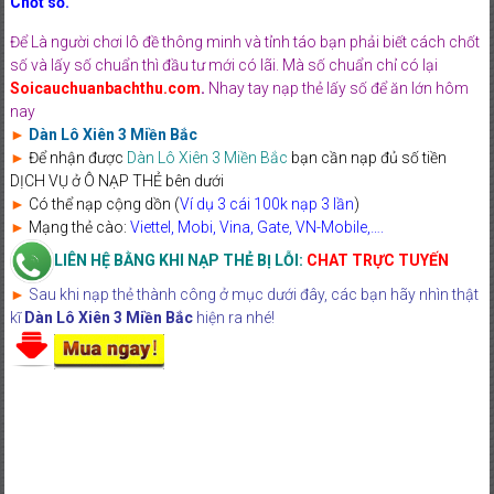
Chốt số.
Để Là người chơi lô đề thông minh và tỉnh táo bạn phải biết cách chốt
số và lấy số chuẩn thì đầu tư mới có lãi. Mà số chuẩn chỉ có lại
Soicauchuanbachthu.com
.
Nhay tay nạp thẻ lấy số để ăn lớn hôm
nay
►
Dàn Lô Xiên 3 Miền Bắc
►
Để nhận được
Dàn Lô Xiên 3 Miền Bắc
bạn cần nạp đủ số tiền
DỊCH VỤ ở Ô NẠP THẺ bên dưới
►
Có thể nạp cộng dồn (
Ví dụ 3 cái 100k nạp 3 lần
)
►
Mạng thẻ cào:
Viettel, Mobi, Vina, Gate, VN-Mobile,….
LIÊN HỆ BẰNG KHI NẠP THẺ BỊ LỖI:
CHAT TRỰC TUYẾN
►
Sau khi nạp thẻ thành công ở mục dưới đây, các bạn hãy nhìn thật
kĩ
Dàn Lô Xiên 3 Miền Bắc
hiện ra
nhé!