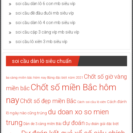
soi cầu dàn lô 6 con mb siêu víp
soi cầu đề đầu đuôi mb siêu víp
soi cầu dàn lô 4 con mb siêu víp
soi cầu cặp 3 càng víp mb siêu víp
soi cầu lô xiên 3 mb siêu víp
soi cầu dàn lô siêu chuẩn
Chốt số giờ vàng
ba càng miền bắc hôm nay
Bảng đặc biệt năm 2021
Chốt số miền Bắc hôm
miền bắc
nay
Chốt số đẹp miền Bắc
Cách đánh
Cách soi cầu lô xiên
du doan xo so mien
lô ngày nào cũng trúng
trung
dự đoán
Dàn de 3 càng miền Bắc
Dự đoán giải đặc biệt