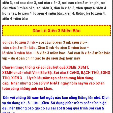
xiên 3, soi cau xien 3, soi cầu xiên 3, soi cau xien 3 mien phi, soi
cầu xiên 3 miền bắc, soi xiên 3, dàn lô xiên 3, xien quay 4, xiên 4
hôm nay, lô xiên 4, lô xiên 4 miền bắc, xiên 4, thống kê lô xiên 4,
xiên 4 miền bắc
Dàn Lô Xiên 3 Miền Bắc
soi cầu lô xiên 3 mb
– soi cầu lô xiên 3 mb siêu víp –
cầu xiên 3 miền bắc
. Xien 3 mb -lo xien 3 mien bac –
lô xiên 3 miền bắc
– lô xiên 3 miền bắc . Soi cầu lô xiên 3 miền bắc
víp – dự đoán chính xác lô đề siêu đẹp hôm nay
Chuyên trang thống kê soi cầu kết quả XSMB, XSMT,
XSMN chuẩn nhất Vịnh Bắc Bộ. Soi cầu 3 CÀNG, BẠCH THỦ, SONG
THỦ, XIÊN 3….. Uy tín lâu năm tạo nên thương hiệu đẳng
cấp. Nhận những con số VIP NHẤT ngày hôm nay và vào bờ an
toàn cùng những anh em khác.
Đến với chúng tôi cam kết ngày nào bạn cũng thắng lớn nhé. Dịch
vụ đa dạng từ Lô – Đề – Xiên. Sử dụng phần mềm phân tích hiện
đại, nên không bao giờ có sự sai sót trong quá trình Soi cầu &