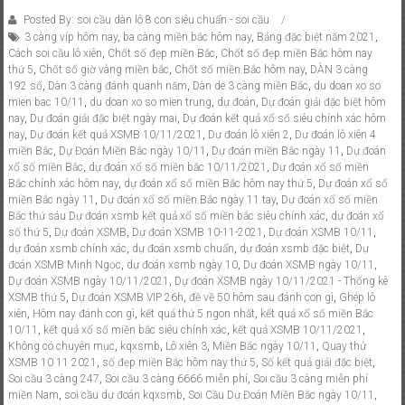
Posted By: soi cầu dàn lô 8 con siêu chuẩn - soi cầu
3 càng víp hôm nay
,
ba càng miền bắc hôm nay
,
Bảng đặc biệt năm 2021
,
Cách soi cầu lô xiên
,
Chốt số đẹp miền Bắc
,
Chốt số đẹp miền Bắc hôm nay
thứ 5
,
Chốt số giờ vàng miền bắc
,
Chốt số miền Bắc hôm nay
,
DÀN 3 càng
192 số
,
Dàn 3 càng đánh quanh năm
,
Dàn de 3 càng miền Bắc
,
du doan xo so
mien bac 10/11
,
du doan xo so mien trung
,
dự đoán
,
Dự đoán giải đặc biệt hôm
nay
,
Dự đoán giải đặc biệt ngày mai
,
Dự đoán kết quả xổ số siêu chính xác hôm
nay
,
Dự đoán kết quả XSMB 10/11/2021
,
Dự đoán lô xiên 2
,
Dự đoán lô xiên 4
miền Bắc
,
Dự Đoán Miền Bắc ngày 10/11
,
Dự đoán miền Bắc ngày 11
,
Dự đoán
xổ số miền Bắc
,
dự đoán xổ số miền bắc 10/11/2021
,
Dự đoán xổ số miền
Bắc chính xác hôm nay
,
dự đoán xổ số miền Bắc hôm nay thứ 5
,
Dự đoán xổ số
miền Bắc ngày 11
,
Dự đoán xổ số miền Bắc ngày 11 tay
,
Dự đoán xổ số miền
Bắc thứ sáu Dự đoán xsmb kết quả xổ số miền bắc siêu chính xác
,
dự đoán xổ
số thứ 5
,
Dự đoán XSMB
,
Dự đoán XSMB 10-11-2021
,
Dự đoán XSMB 10/11
,
dự đoán xsmb chính xác
,
dự đoán xsmb chuẩn
,
dự đoán xsmb đặc biệt
,
Dự
đoán XSMB Minh Ngọc
,
dự đoán xsmb ngày 10
,
Dự đoán XSMB ngày 10/11
,
Dự đoán XSMB ngày 10/11/2021
,
Dự đoán XSMB ngày 10/11/2021 - Thống kê
XSMB thứ 5
,
Dự đoán XSMB VIP 26h
,
đề về 50 hôm sau đánh con gì
,
Ghép lô
xiên
,
Hôm nay đánh con gì
,
kết quả thứ 5 ngon nhất
,
kết quả xổ số miền Bắc
10/11
,
kết quả xổ số miền bắc siêu chính xác
,
kết quả XSMB 10/11/2021
,
Không có chuyên mục
,
kqxsmb
,
Lô xiên 3
,
Miền Bắc ngày 10/11
,
Quay thử
XSMB 10 11 2021
,
số đẹp miền Bắc hôm nay thứ 5
,
Số kết quả giải đặc biệt
,
Soi cầu 3 càng 247
,
Soi cầu 3 càng 6666 miễn phí
,
Soi cầu 3 càng miễn phí
miền Nam
,
soi cầu dự đoán kqxsmb
,
Soi Cầu Dự Đoán Miền Bắc ngày 10/11
,