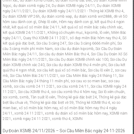
chính xác
,
dự đoán xsmb chuẩn
,
dự đoán xsmb đặc biệt
,
Dự đoán XSMB Minh
Ngọc
,
dự đoán xsmb ngày 24
,
Dự đoán XSMB ngày 24/11
,
Dự đoán XSMB
ngày 24/11/2021
,
Dự đoán XSMB ngày 24/11/2021 - Thống kê XSMB thứ 4
,
Dự đoán XSMB VIP 26h
,
dự đoán xsmb wap
,
dự đoán xsmb win2888
,
đề về 50
hôm sau đánh con gì
,
Ghép lô xiên
,
Hôm nay đánh con gì
,
kết quả thứ 4 ngon
nhất
,
kết quả xổ số miền Bắc 24/11
,
kết quả xổ số miền bắc siêu chính xác
,
kết quả XSMB 24/11/2021
,
Không có chuyên mục
,
kqxsmb
,
lô xiên
,
Miền Bắc
ngày 24/11
,
Quay thử XSMB 24 11 2021
,
số đẹp miền Bắc hôm nay thứ 4
,
Số
kết quả giải đặc biệt
,
Soi cầu 3 càng 247
,
Soi cầu 3 càng 6666 miễn phí
,
Soi
cầu 3 càng miễn phí miền Nam
,
soi cầu dự đoán kqxsmb
,
Soi Cầu Dự Đoán
Miền Bắc ngày 24/11
,
Soi cầu dự đoán Miền Bắc thứ 4
,
Soi Cầu Dự Đoán Xổ Số
Miền Bắc ngày 24/11/2021
,
Soi cầu Dự đoán XSMB chính xác 100
,
Soi cầu Dự
đoán XSMB chính xác 240
,
Soi cầu dự đoán XSMB thứ 4 miễn phí
,
Soi cầu kết
quả thứ 4 ngon nhất
,
soi cầu kết quả xổ số miền bắc
,
Soi cầu lô xiên 2
,
soi cau
mb
,
Soi Cầu Miền Bắc 24/11/2021
,
soi Cầu Miền Bắc ngày 24 tháng 11
,
Soi
Cầu Miền Bắc ngày 24 tháng 11 miễn phí
,
soi cau xo so mien bac
,
soi cau
xsmb
,
soi cầu xsmb 24 11 2021
,
soi cầu xsmb 24/11
,
Soi cầu XSMB ngày 24
11 2021
,
Soi cầu XSMB thứ 4
,
soi cầu xsmb thứ 4 hôm nay
,
Soi lô xiên chuẩn
,
soi xsmb
,
sxmb
,
Tần suất lô xiên
,
Thống kê giải đặc biệt 24
,
Thống kê giải đặc
biệt lâu chưa về
,
Thống kê giải đặc biệt về 59
,
Thống kê XSMB thứ 4
,
xo so
mien bac
,
xổ số miền bắc hôm nay
,
xổ số miền Bắc hôm nay thứ 4 ngày
24/11
,
xsmb 24 11 2021
,
xsmb dự đoán xổ số miền bắc hôm nay
,
XSMB năm
2021
,
xsmb ngay 24 11 2021
,
xsmb thứ 4
,
XSMN
Dự Đoán XSMB 24/11/2026 – Soi Cầu Miền Bắc ngày 24-11-2026