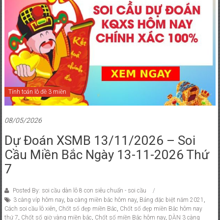
Tính toán lô đề 3 miền
08/05/2026
Dự Đoán XSMB 13/11/2026 – Soi
Cầu Miền Bắc Ngày 13-11-2026 Thứ
7
Posted By: soi cầu dàn lô 8 con siêu chuẩn - soi cầu
3 càng víp hôm nay
,
ba càng miền bắc hôm nay
,
Bảng đặc biệt năm 2021
,
Cách soi cầu lô xiên
,
Chốt số đẹp miền Bắc
,
Chốt số đẹp miền Bắc hôm nay
thứ 7
,
Chốt số giờ vàng miền bắc
,
Chốt số miền Bắc hôm nay
,
DÀN 3 càng