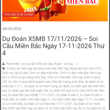
Tính toán lô đề 3 miền
08/05/2026
Dự Đoán XSMB 17/11/2026 – Soi
Cầu Miền Bắc Ngày 17-11-2026 Thứ
4
Posted By: soi cầu dàn lô 8 con siêu chuẩn - soi cầu
3 càng víp hôm nay
,
ba càng miền bắc hôm nay
,
Bảng đặc biệt năm 2021
,
Cách soi cầu lô xiên
,
Chốt số đẹp miền Bắc
,
Chốt số đẹp miền Bắc hôm nay
thứ 4
,
Chốt số giờ vàng miền bắc
,
Chốt số miền Bắc hôm nay
,
DÀN 3 càng
192 số
,
Dàn 3 càng đánh quanh năm
,
Dàn de 3 càng miền Bắc
,
du doan xo so
mien bac 17/11
,
du doan xo so mien trung
,
dự đoán
,
Dự đoán giải đặc biệt hôm
nay
,
Dự đoán giải đặc biệt ngày mai
,
Dự đoán kết quả xổ số siêu chính xác hôm
nay
,
Dự đoán kết quả XSMB 17/11/2021
,
Dự đoán lô xiên 2
,
Dự đoán lô xiên 4
miền Bắc
,
Dự đoán miền Bắc ngày 11
,
Dự Đoán Miền Bắc ngày 17/11
,
Dự đoán
xổ số miền Bắc
,
dự đoán xổ số miền bắc 17/11/2021
,
Dự đoán xổ số miền
Bắc chính xác hôm nay
,
dự đoán xổ số miền Bắc hôm nay thứ 4
,
Dự đoán xổ số