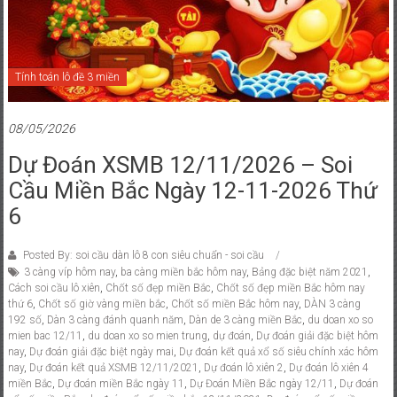
Tính toán lô đề 3 miền
08/05/2026
Dự Đoán XSMB 12/11/2026 – Soi
Cầu Miền Bắc Ngày 12-11-2026 Thứ
6
Posted By: soi cầu dàn lô 8 con siêu chuẩn - soi cầu
3 càng víp hôm nay
,
ba càng miền bắc hôm nay
,
Bảng đặc biệt năm 2021
,
Cách soi cầu lô xiên
,
Chốt số đẹp miền Bắc
,
Chốt số đẹp miền Bắc hôm nay
thứ 6
,
Chốt số giờ vàng miền bắc
,
Chốt số miền Bắc hôm nay
,
DÀN 3 càng
192 số
,
Dàn 3 càng đánh quanh năm
,
Dàn de 3 càng miền Bắc
,
du doan xo so
mien bac 12/11
,
du doan xo so mien trung
,
dự đoán
,
Dự đoán giải đặc biệt hôm
nay
,
Dự đoán giải đặc biệt ngày mai
,
Dự đoán kết quả xổ số siêu chính xác hôm
nay
,
Dự đoán kết quả XSMB 12/11/2021
,
Dự đoán lô xiên 2
,
Dự đoán lô xiên 4
miền Bắc
,
Dự đoán miền Bắc ngày 11
,
Dự Đoán Miền Bắc ngày 12/11
,
Dự đoán