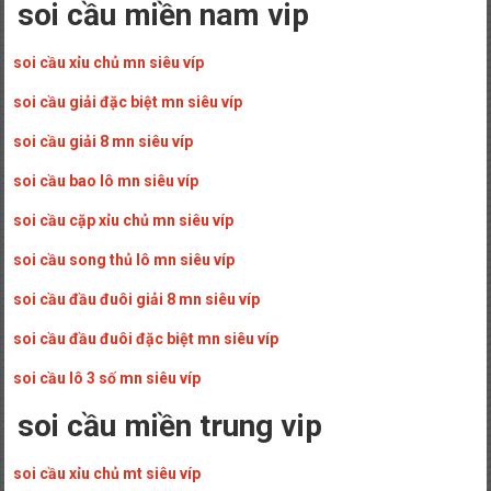
soi cầu miền nam vip
soi cầu xỉu chủ mn siêu víp
soi cầu giải đặc biệt mn siêu víp
soi cầu giải 8 mn siêu víp
soi cầu bao lô mn siêu víp
soi cầu cặp xỉu chủ mn siêu víp
soi cầu song thủ lô mn siêu víp
soi cầu đầu đuôi giải 8 mn siêu víp
soi cầu đầu đuôi đặc biệt mn siêu víp
soi cầu lô 3 số mn siêu víp
soi cầu miền trung vip
soi cầu xỉu chủ mt siêu víp