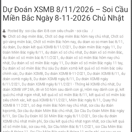
Dự Đoán XSMB 8/11/2026 – Soi Cầu
Miền Bắc Ngày 8-11-2026 Chủ Nhật
Posted By: soi cầu dàn lô 8 con siêu chuẩn - soi cầu
Chốt số đẹp miền Bắc
,
Chốt số đẹp miền Bắc hôm nay chủ nhật
,
Chốt số
giờ vàng miền bắc
,
Chốt số miền Bắc hôm nay
,
du doan xo so mien bac 8/11
,
dự đoán
,
Dự đoán kết quả XSMB 8/11/2021
,
Dự đoán miền Bắc ngày 11
,
Dự
Đoán Miền Bắc ngày 8/11
,
dự đoán xổ số chủ nhật
,
Dự đoán xổ số miền Bắc
,
dự đoán xổ số miền bắc 8/11/2021
,
dự đoán xổ số miền Bắc hôm nay chủ
nhật
,
Dự đoán xổ số miền Bắc ngày 11
,
Dự đoán xổ số miền Bắc ngày 11 tay
,
Dự đoán xổ số miền Bắc thứ sáu Dự đoán xsmb kết quả xổ số miền bắc siêu
chính xác
,
Dự đoán XSMB
,
Dự đoán XSMB 8-11-2021
,
Dự đoán XSMB 8/11
,
dự
đoán xsmb ngày 8
,
Dự đoán XSMB ngày 8/11
,
Dự đoán XSMB ngày
8/11/2021
,
Dự đoán XSMB ngày 8/11/2021 - Thống kê XSMB chủ nhật
,
Dự
đoán XSMB VIP 26h
,
đề về 50 hôm sau đánh con gì
,
Hôm nay đánh con gì
,
kết
quả chủ nhật ngon nhất
,
kết quả xổ số miền Bắc 8/11
,
kết quả xổ số miền bắc
siêu chính xác
,
kết quả XSMB 8/11/2021
,
Miền Bắc ngày 8/11
,
Quay thử
XSMB 8 11 2021
,
số đẹp miền Bắc hôm nay chủ nhật
,
soi cầu dự đoán
kqxsmb
,
Soi cầu dự đoán Miền Bắc chủ nhật
,
Soi Cầu Dự Đoán Miền Bắc ngày
8/11
,
Soi Cầu Dự Đoán Xổ Số Miền Bắc ngày 8/11/2021
,
Soi cầu dự đoán
XSMB chủ nhật miễn phí
,
Soi cầu kết quả chủ nhật ngon nhất
,
soi cầu kết quả
xổ số miền bắc
,
soi cau mb
,
Soi Cầu Miền Bắc 8/11/2021
,
soi Cầu Miền Bắc