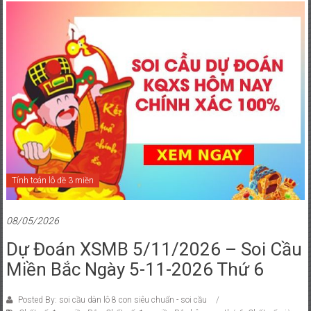
Tính toán lô đề 3 miền
08/05/2026
Dự Đoán XSMB 5/11/2026 – Soi Cầu
Miền Bắc Ngày 5-11-2026 Thứ 6
Posted By: soi cầu dàn lô 8 con siêu chuẩn - soi cầu