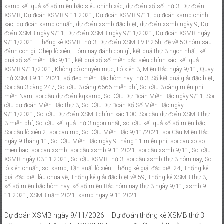
xsmb kết quả xổ số miền bắc siêu chính xác
,
dự đoán xổ số thứ 3
,
Dự đoán
XSMB
,
Dự đoán XSMB 9-11-2021
,
Dự đoán XSMB 9/11
,
dự đoán xsmb chính
xác
,
dự đoán xsmb chuẩn
,
dự đoán xsmb đặc biệt
,
dự đoán xsmb ngày 9
,
Dự
đoán XSMB ngày 9/11
,
Dự đoán XSMB ngày 9/11/2021
,
Dự đoán XSMB ngày
9/11/2021 - Thống kê XSMB thứ 3
,
Dự đoán XSMB VIP 26h
,
đề về 50 hôm sau
đánh con gì
,
Ghép lô xiên
,
Hôm nay đánh con gì
,
kết quả thứ 3 ngon nhất
,
kết
quả xổ số miền Bắc 9/11
,
kết quả xổ số miền bắc siêu chính xác
,
kết quả
XSMB 9/11/2021
,
Không có chuyên mục
,
Lô xiên 3
,
Miền Bắc ngày 9/11
,
Quay
thử XSMB 9 11 2021
,
số đẹp miền Bắc hôm nay thứ 3
,
Số kết quả giải đặc biệt
,
Soi cầu 3 càng 247
,
Soi cầu 3 càng 6666 miễn phí
,
Soi cầu 3 càng miễn phí
miền Nam
,
soi cầu dự đoán kqxsmb
,
Soi Cầu Dự Đoán Miền Bắc ngày 9/11
,
Soi
cầu dự đoán Miền Bắc thứ 3
,
Soi Cầu Dự Đoán Xổ Số Miền Bắc ngày
9/11/2021
,
Soi cầu Dự đoán XSMB chính xác 100
,
Soi cầu dự đoán XSMB thứ
3 miễn phí
,
Soi cầu kết quả thứ 3 ngon nhất
,
soi cầu kết quả xổ số miền bắc
,
Soi cầu lô xiên 2
,
soi cau mb
,
Soi Cầu Miền Bắc 9/11/2021
,
soi Cầu Miền Bắc
ngày 9 tháng 11
,
Soi Cầu Miền Bắc ngày 9 tháng 11 miễn phí
,
soi cau xo so
mien bac
,
soi cau xsmb
,
soi cầu xsmb 9 11 2021
,
soi cầu xsmb 9/11
,
Soi cầu
XSMB ngày 03 11 2021
,
Soi cầu XSMB thứ 3
,
soi cầu xsmb thứ 3 hôm nay
,
Soi
lô xiên chuẩn
,
soi xsmb
,
Tần suất lô xiên
,
Thống kê giải đặc biệt 24
,
Thống kê
giải đặc biệt lâu chưa về
,
Thống kê giải đặc biệt về 59
,
Thống kê XSMB thứ 3
,
xổ số miền bắc hôm nay
,
xổ số miền Bắc hôm nay thứ 3 ngày 9/11
,
xsmb 9
11 2021
,
XSMB năm 2021
,
xsmb ngay 9 11 2021
Dự đoán XSMB ngày 9/11/2026 – Dự đoán thống kê XSMB thứ 3