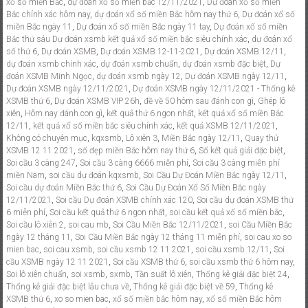
xổ số miền Bắc
,
dự đoán xổ số miền bắc 12/11/2021
,
Dự đoán xổ số miền
Bắc chính xác hôm nay
,
dự đoán xổ số miền Bắc hôm nay thứ 6
,
Dự đoán xổ số
miền Bắc ngày 11
,
Dự đoán xổ số miền Bắc ngày 11 tay
,
Dự đoán xổ số miền
Bắc thứ sáu Dự đoán xsmb kết quả xổ số miền bắc siêu chính xác
,
dự đoán xổ
số thứ 6
,
Dự đoán XSMB
,
Dự đoán XSMB 12-11-2021
,
Dự đoán XSMB 12/11
,
dự đoán xsmb chính xác
,
dự đoán xsmb chuẩn
,
dự đoán xsmb đặc biệt
,
Dự
đoán XSMB Minh Ngọc
,
dự đoán xsmb ngày 12
,
Dự đoán XSMB ngày 12/11
,
Dự đoán XSMB ngày 12/11/2021
,
Dự đoán XSMB ngày 12/11/2021 - Thống kê
XSMB thứ 6
,
Dự đoán XSMB VIP 26h
,
đề về 50 hôm sau đánh con gì
,
Ghép lô
xiên
,
Hôm nay đánh con gì
,
kết quả thứ 6 ngon nhất
,
kết quả xổ số miền Bắc
12/11
,
kết quả xổ số miền bắc siêu chính xác
,
kết quả XSMB 12/11/2021
,
Không có chuyên mục
,
kqxsmb
,
Lô xiên 3
,
Miền Bắc ngày 12/11
,
Quay thử
XSMB 12 11 2021
,
số đẹp miền Bắc hôm nay thứ 6
,
Số kết quả giải đặc biệt
,
Soi cầu 3 càng 247
,
Soi cầu 3 càng 6666 miễn phí
,
Soi cầu 3 càng miễn phí
miền Nam
,
soi cầu dự đoán kqxsmb
,
Soi Cầu Dự Đoán Miền Bắc ngày 12/11
,
Soi cầu dự đoán Miền Bắc thứ 6
,
Soi Cầu Dự Đoán Xổ Số Miền Bắc ngày
12/11/2021
,
Soi cầu Dự đoán XSMB chính xác 120
,
Soi cầu dự đoán XSMB thứ
6 miễn phí
,
Soi cầu kết quả thứ 6 ngon nhất
,
soi cầu kết quả xổ số miền bắc
,
Soi cầu lô xiên 2
,
soi cau mb
,
Soi Cầu Miền Bắc 12/11/2021
,
soi Cầu Miền Bắc
ngày 12 tháng 11
,
Soi Cầu Miền Bắc ngày 12 tháng 11 miễn phí
,
soi cau xo so
mien bac
,
soi cau xsmb
,
soi cầu xsmb 12 11 2021
,
soi cầu xsmb 12/11
,
Soi
cầu XSMB ngày 12 11 2021
,
Soi cầu XSMB thứ 6
,
soi cầu xsmb thứ 6 hôm nay
,
Soi lô xiên chuẩn
,
soi xsmb
,
sxmb
,
Tần suất lô xiên
,
Thống kê giải đặc biệt 24
,
Thống kê giải đặc biệt lâu chưa về
,
Thống kê giải đặc biệt về 59
,
Thống kê
XSMB thứ 6
,
xo so mien bac
,
xổ số miền bắc hôm nay
,
xổ số miền Bắc hôm