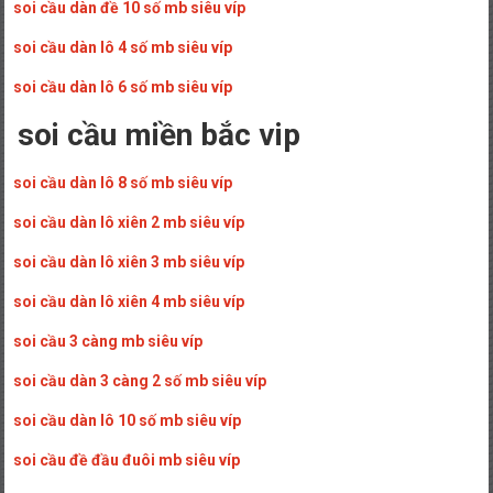
soi cầu dàn đề 10 số mb siêu víp
soi cầu dàn lô 4 số mb siêu víp
soi cầu dàn lô 6 số mb siêu víp
soi cầu miền bắc vip
soi cầu dàn lô 8 số mb siêu víp
soi cầu dàn lô xiên 2 mb siêu víp
soi cầu dàn lô xiên 3 mb siêu víp
soi cầu dàn lô xiên 4 mb siêu víp
soi cầu 3 càng mb siêu víp
soi cầu dàn 3 càng 2 số mb siêu víp
soi cầu dàn lô 10 số mb siêu víp
soi cầu đề đầu đuôi mb siêu víp