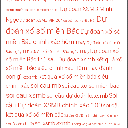
dự đoán
Dự đoán XSMB Minh
xsmb chuẩn
dự đoán xsmb chính xác
Dự
Ngọc
Dự đoán XSMB VIP 26h
dự đoán xsmb đặc biệt
đoán xổ số miền Bắc
Dự đoán xổ số
miền Bắc chính xác hôm nay
Dự đoán xổ số miền
Dự đoán xổ
Bắc ngày 11
Dự đoán xổ số miền Bắc ngày 11 tay
số miền Bắc thứ sáu Dự đoán xsmb kết quả xổ
số miền bắc siêu chính xác
Hôm nay đánh
con gì
kết quả xổ số miền bắc siêu
kqxsmb
soi cau mb
chính xác
soi cau xo so mien bac
soi cau xsmb
Soi
soi cầu dự đoán kqxsmb
cầu Dự đoán XSMB chính xác 100
soi cầu
kết quả xổ số miền bắc
Soi cầu XSMB miễn phí ngày hôm nay
sxmb
soi xsmb
Soi lô xiên chuẩn
Thống kê giải đặc biệt lâu chưa về