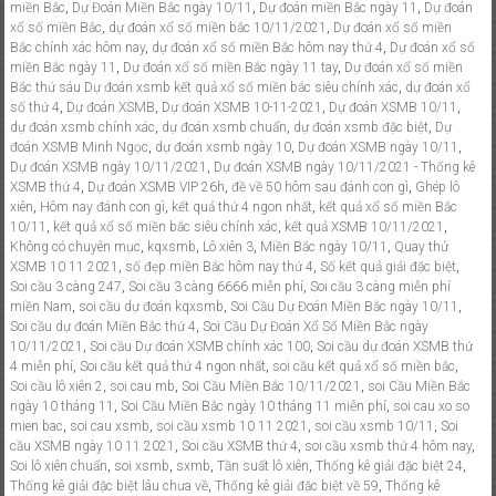
miền Bắc
,
Dự Đoán Miền Bắc ngày 10/11
,
Dự đoán miền Bắc ngày 11
,
Dự đoán
xổ số miền Bắc
,
dự đoán xổ số miền bắc 10/11/2021
,
Dự đoán xổ số miền
Bắc chính xác hôm nay
,
dự đoán xổ số miền Bắc hôm nay thứ 4
,
Dự đoán xổ số
miền Bắc ngày 11
,
Dự đoán xổ số miền Bắc ngày 11 tay
,
Dự đoán xổ số miền
Bắc thứ sáu Dự đoán xsmb kết quả xổ số miền bắc siêu chính xác
,
dự đoán xổ
số thứ 4
,
Dự đoán XSMB
,
Dự đoán XSMB 10-11-2021
,
Dự đoán XSMB 10/11
,
dự đoán xsmb chính xác
,
dự đoán xsmb chuẩn
,
dự đoán xsmb đặc biệt
,
Dự
đoán XSMB Minh Ngọc
,
dự đoán xsmb ngày 10
,
Dự đoán XSMB ngày 10/11
,
Dự đoán XSMB ngày 10/11/2021
,
Dự đoán XSMB ngày 10/11/2021 - Thống kê
XSMB thứ 4
,
Dự đoán XSMB VIP 26h
,
đề về 50 hôm sau đánh con gì
,
Ghép lô
xiên
,
Hôm nay đánh con gì
,
kết quả thứ 4 ngon nhất
,
kết quả xổ số miền Bắc
10/11
,
kết quả xổ số miền bắc siêu chính xác
,
kết quả XSMB 10/11/2021
,
Không có chuyên mục
,
kqxsmb
,
Lô xiên 3
,
Miền Bắc ngày 10/11
,
Quay thử
XSMB 10 11 2021
,
số đẹp miền Bắc hôm nay thứ 4
,
Số kết quả giải đặc biệt
,
Soi cầu 3 càng 247
,
Soi cầu 3 càng 6666 miễn phí
,
Soi cầu 3 càng miễn phí
miền Nam
,
soi cầu dự đoán kqxsmb
,
Soi Cầu Dự Đoán Miền Bắc ngày 10/11
,
Soi cầu dự đoán Miền Bắc thứ 4
,
Soi Cầu Dự Đoán Xổ Số Miền Bắc ngày
10/11/2021
,
Soi cầu Dự đoán XSMB chính xác 100
,
Soi cầu dự đoán XSMB thứ
4 miễn phí
,
Soi cầu kết quả thứ 4 ngon nhất
,
soi cầu kết quả xổ số miền bắc
,
Soi cầu lô xiên 2
,
soi cau mb
,
Soi Cầu Miền Bắc 10/11/2021
,
soi Cầu Miền Bắc
ngày 10 tháng 11
,
Soi Cầu Miền Bắc ngày 10 tháng 11 miễn phí
,
soi cau xo so
mien bac
,
soi cau xsmb
,
soi cầu xsmb 10 11 2021
,
soi cầu xsmb 10/11
,
Soi
cầu XSMB ngày 10 11 2021
,
Soi cầu XSMB thứ 4
,
soi cầu xsmb thứ 4 hôm nay
,
Soi lô xiên chuẩn
,
soi xsmb
,
sxmb
,
Tần suất lô xiên
,
Thống kê giải đặc biệt 24
,
Thống kê giải đặc biệt lâu chưa về
,
Thống kê giải đặc biệt về 59
,
Thống kê