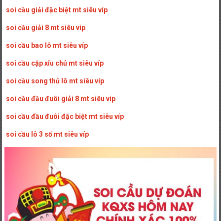
soi cầu giải đặc biệt mt siêu víp
soi cầu giải 8 mt siêu víp
soi cầu bao lô mt siêu víp
soi cầu cặp xỉu chủ mt siêu víp
soi cầu song thủ lô mt siêu víp
soi cầu đầu đuôi giải 8 mt siêu víp
soi cầu đầu đuôi đặc biệt mt siêu víp
soi cầu lô 3 số mt siêu víp