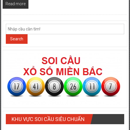
Read more
Search
KHU VỰC SOI CẦU SIÊU CHUẨN