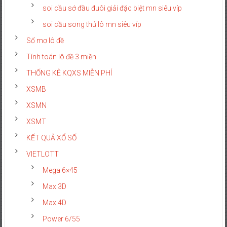
soi cầu sớ đầu đuôi giải đặc biệt mn siêu víp
soi cầu song thủ lô mn siêu víp
Sổ mơ lô đề
Tính toán lô đề 3 miền
THỐNG KÊ KQXS MIỄN PHÍ
XSMB
XSMN
XSMT
KẾT QUẢ XỔ SỐ
VIETLOTT
Mega 6×45
Max 3D
Max 4D
Power 6/55