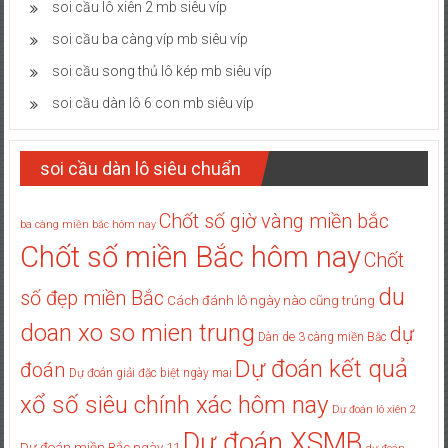
soi cầu lô xiên 2 mb siêu víp
soi cầu ba càng víp mb siêu víp
soi cầu song thủ lô kép mb siêu víp
soi cầu dàn lô 6 con mb siêu víp
soi cầu dàn lô siêu chuẩn
Chốt số giờ vàng miền bắc
ba càng miền bắc hôm nay
Chốt số miền Bắc hôm nay
Chốt
du
số đẹp miền Bắc
Cách đánh lô ngày nào cũng trúng
doan xo so mien trung
dự
Dàn de 3 càng miền Bắc
Dự đoán kết quả
đoán
Dự đoán giải đặc biệt ngày mai
xổ số siêu chính xác hôm nay
Dự đoán lô xiên 2
Dự đoán XSMB
Dự đoán miền Bắc ngày 11