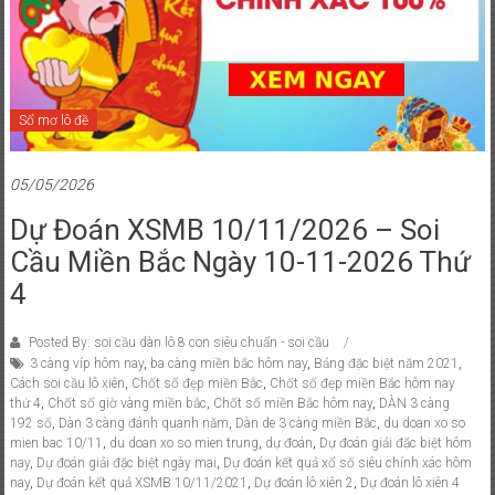
Sổ mơ lô đề
05/05/2026
Dự Đoán XSMB 10/11/2026 – Soi
Cầu Miền Bắc Ngày 10-11-2026 Thứ
4
Posted By: soi cầu dàn lô 8 con siêu chuẩn - soi cầu
3 càng víp hôm nay
,
ba càng miền bắc hôm nay
,
Bảng đặc biệt năm 2021
,
Cách soi cầu lô xiên
,
Chốt số đẹp miền Bắc
,
Chốt số đẹp miền Bắc hôm nay
thứ 4
,
Chốt số giờ vàng miền bắc
,
Chốt số miền Bắc hôm nay
,
DÀN 3 càng
192 số
,
Dàn 3 càng đánh quanh năm
,
Dàn de 3 càng miền Bắc
,
du doan xo so
mien bac 10/11
,
du doan xo so mien trung
,
dự đoán
,
Dự đoán giải đặc biệt hôm
nay
,
Dự đoán giải đặc biệt ngày mai
,
Dự đoán kết quả xổ số siêu chính xác hôm
nay
,
Dự đoán kết quả XSMB 10/11/2021
,
Dự đoán lô xiên 2
,
Dự đoán lô xiên 4