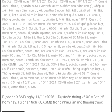
Dự đoán XSMB ngày 10/11/2021
,
Dự đoán XSMB ngày 10/11/2021 - Thống kê
XSMB thứ 5
,
Dự đoán XSMB VIP 26h
,
đề về 50 hôm sau đánh con gì
,
Ghép lô
xiên
,
Hôm nay đánh con gì
,
kết quả thứ 5 ngon nhất
,
kết quả xổ số miền Bắc
10/11
,
kết quả xổ số miền bắc siêu chính xác
,
kết quả XSMB 10/11/2021
,
Không có chuyên mục
,
kqxsmb
,
Lô xiên 3
,
Miền Bắc ngày 10/11
,
Quay thử
XSMB 10 11 2021
,
số đẹp miền Bắc hôm nay thứ 5
,
Số kết quả giải đặc biệt
,
Soi cầu 3 càng 247
,
Soi cầu 3 càng 6666 miễn phí
,
Soi cầu 3 càng miễn phí
miền Nam
,
soi cầu dự đoán kqxsmb
,
Soi Cầu Dự Đoán Miền Bắc ngày 10/11
,
Soi cầu dự đoán Miền Bắc thứ 5
,
Soi Cầu Dự Đoán Xổ Số Miền Bắc ngày
10/11/2021
,
Soi cầu Dự đoán XSMB chính xác 100
,
Soi cầu dự đoán XSMB thứ
5 miễn phí
,
Soi cầu kết quả thứ 5 ngon nhất
,
soi cầu kết quả xổ số miền bắc
,
Soi cầu lô xiên 2
,
soi cau mb
,
Soi Cầu Miền Bắc 10/11/2021
,
soi Cầu Miền Bắc
ngày 10 tháng 11
,
Soi Cầu Miền Bắc ngày 10 tháng 11 miễn phí
,
soi cau xo so
mien bac
,
soi cau xsmb
,
soi cầu xsmb 10 11 2021
,
soi cầu xsmb 10/11
,
Soi
cầu XSMB ngày 10 11 2021
,
Soi cầu XSMB thứ 5
,
soi cầu xsmb thứ 5 hôm nay
,
Soi lô xiên chuẩn
,
soi xsmb
,
sxmb
,
Tần suất lô xiên
,
Thống kê giải đặc biệt 24
,
Thống kê giải đặc biệt lâu chưa về
,
Thống kê giải đặc biệt về 59
,
Thống kê
XSMB thứ 5
,
xo so mien bac
,
xổ số miền bắc hôm nay
,
xổ số miền Bắc hôm
nay thứ 5 ngày 10/11
,
xsmb 10 11 2021
,
XSMB năm 2021
,
xsmb ngay 10 11
2021
,
xsmb thứ 5
,
XSMN
Dự đoán XSMB ngày 11/11/2026 – Dự đoán thống kê XSMB thứ 5
hôm nay. Từ phân tích KQXSMB trong nhiều lần mở thưởng trước