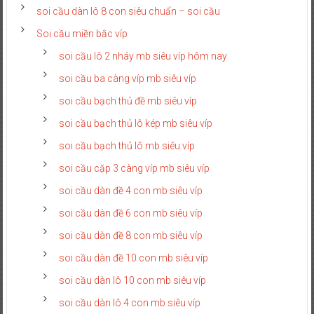
soi cầu dàn lô 8 con siêu chuẩn – soi cầu
Soi cầu miền bắc víp
soi cầu lô 2 nháy mb siêu víp hôm nay
soi cầu ba càng víp mb siêu víp
soi cầu bạch thủ đề mb siêu víp
soi cầu bạch thủ lô kép mb siêu víp
soi cầu bạch thủ lô mb siêu víp
soi cầu cặp 3 càng víp mb siêu víp
soi cầu dàn đề 4 con mb siêu víp
soi cầu dàn đề 6 con mb siêu víp
soi cầu dàn đề 8 con mb siêu víp
soi cầu dàn đề 10 con mb siêu víp
soi cầu dàn lô 10 con mb siêu víp
soi cầu dàn lô 4 con mb siêu víp