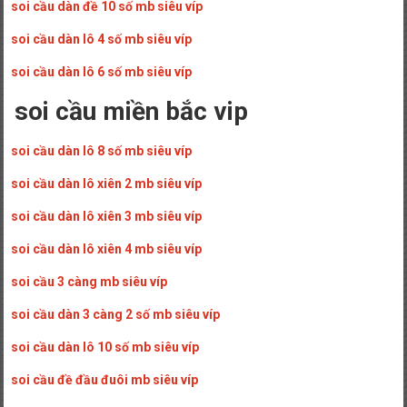
soi cầu dàn đề 10 số mb siêu víp
soi cầu dàn lô 4 số mb siêu víp
soi cầu dàn lô 6 số mb siêu víp
soi cầu miền bắc vip
soi cầu dàn lô 8 số mb siêu víp
soi cầu dàn lô xiên 2 mb siêu víp
soi cầu dàn lô xiên 3 mb siêu víp
soi cầu dàn lô xiên 4 mb siêu víp
soi cầu 3 càng mb siêu víp
soi cầu dàn 3 càng 2 số mb siêu víp
soi cầu dàn lô 10 số mb siêu víp
soi cầu đề đầu đuôi mb siêu víp