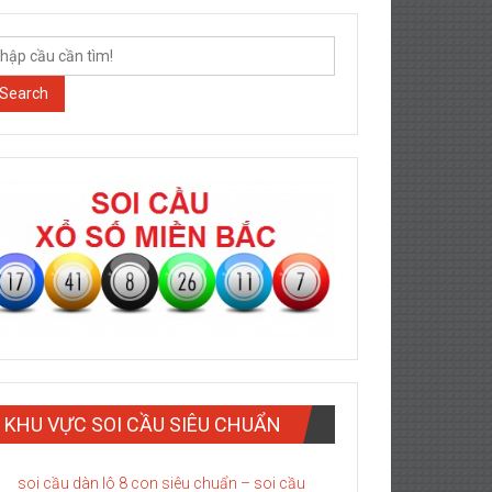
Search
KHU VỰC SOI CẦU SIÊU CHUẨN
soi cầu dàn lô 8 con siêu chuẩn – soi cầu