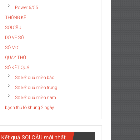
Power 6/55
THỐNG KÊ
SOI CẦU
DÒ VÉ SỐ
SỔ MƠ
QUAY THỬ
SỐ KẾT QUẢ
Số kết quả miền bắc
Số kết quả miền trung
Số kết quả miền nam
bạch thủ lô khung 2 ngày
Kết quả SOI CẦU mới nhất