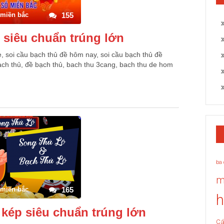
ba
m
h
Cá