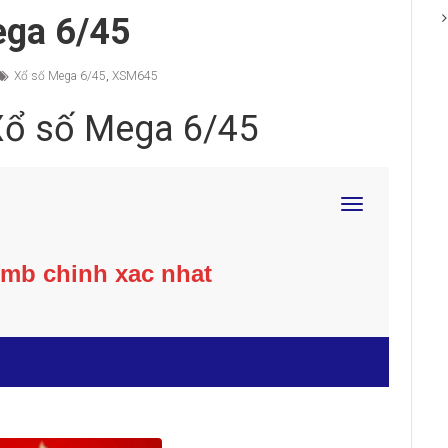
ga 6/45
Xổ số Mega 6/45
,
XSM645
ổ số Mega 6/45