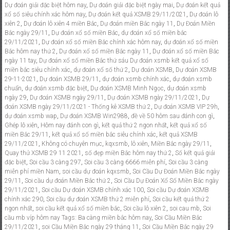
Dự đoán giải đặc biệt hôm nay
,
Dự đoán giải đặc biệt ngày mai
,
Dự đoán kết quả
xổ số siêu chính xác hôm nay
,
Dự đoán kết quả XSMB 29/11/2021
,
Dự đoán lô
xiên 2
,
Dự đoán lô xiên 4 miền Bắc
,
Dự đoán miền Bắc ngày 11
,
Dự Đoán Miền
Bắc ngày 29/11
,
Dự đoán xổ số miền Bắc
,
dự đoán xổ số miền bắc
29/11/2021
,
Dự đoán xổ số miền Bắc chính xác hôm nay
,
dự đoán xổ số miền
Bắc hôm nay thứ 2
,
Dự đoán xổ số miền Bắc ngày 11
,
Dự đoán xổ số miền Bắc
ngày 11 tay
,
Dự đoán xổ số miền Bắc thứ sáu Dự đoán xsmb kết quả xổ số
miền bắc siêu chính xác
,
dự đoán xổ số thứ 2
,
Dự đoán XSMB
,
Dự đoán XSMB
29-11-2021
,
Dự đoán XSMB 29/11
,
dự đoán xsmb chính xác
,
dự đoán xsmb
chuẩn
,
dự đoán xsmb đặc biệt
,
Dự đoán XSMB Minh Ngọc
,
dự đoán xsmb
ngày 29
,
Dự đoán XSMB ngày 29/11
,
Dự đoán XSMB ngày 29/11/2021
,
Dự
đoán XSMB ngày 29/11/2021 - Thống kê XSMB thứ 2
,
Dự đoán XSMB VIP 29h
,
dự đoán xsmb wap
,
Dự đoán XSMB Win2988
,
đề về 50 hôm sau đánh con gì
,
Ghép lô xiên
,
Hôm nay đánh con gì
,
kết quả thứ 2 ngon nhất
,
kết quả xổ số
miền Bắc 29/11
,
kết quả xổ số miền bắc siêu chính xác
,
kết quả XSMB
29/11/2021
,
Không có chuyên mục
,
kqxsmb
,
lô xiên
,
Miền Bắc ngày 29/11
,
Quay thử XSMB 29 11 2021
,
số đẹp miền Bắc hôm nay thứ 2
,
Số kết quả giải
đặc biệt
,
Soi cầu 3 càng 297
,
Soi cầu 3 càng 6666 miễn phí
,
Soi cầu 3 càng
miễn phí miền Nam
,
soi cầu dự đoán kqxsmb
,
Soi Cầu Dự Đoán Miền Bắc ngày
29/11
,
Soi cầu dự đoán Miền Bắc thứ 2
,
Soi Cầu Dự Đoán Xổ Số Miền Bắc ngày
29/11/2021
,
Soi cầu Dự đoán XSMB chính xác 100
,
Soi cầu Dự đoán XSMB
chính xác 290
,
Soi cầu dự đoán XSMB thứ 2 miễn phí
,
Soi cầu kết quả thứ 2
ngon nhất
,
soi cầu kết quả xổ số miền bắc
,
Soi cầu lô xiên 2
,
soi cau mb
,
Soi
cầu mb víp hôm nay Tags: Ba càng miền bắc hôm nay
,
Soi Cầu Miền Bắc
29/11/2021
,
soi Cầu Miền Bắc ngày 29 tháng 11
,
Soi Cầu Miền Bắc ngày 29