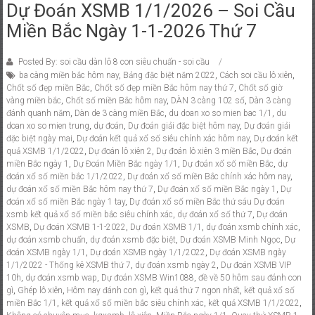
Dự Đoán XSMB 1/1/2026 – Soi Cầu
Miền Bắc Ngày 1-1-2026 Thứ 7
Posted By: soi cầu dàn lô 8 con siêu chuẩn - soi cầu
ba càng miền bắc hôm nay
,
Bảng đặc biệt năm 2022
,
Cách soi cầu lô xiên
,
Chốt số đẹp miền Bắc
,
Chốt số đẹp miền Bắc hôm nay thứ 7
,
Chốt số giờ
vàng miền bắc
,
Chốt số miền Bắc hôm nay
,
DÀN 3 càng 102 số
,
Dàn 3 càng
đánh quanh năm
,
Dàn de 3 càng miền Bắc
,
du doan xo so mien bac 1/1
,
du
doan xo so mien trung
,
dự đoán
,
Dự đoán giải đặc biệt hôm nay
,
Dự đoán giải
đặc biệt ngày mai
,
Dự đoán kết quả xổ số siêu chính xác hôm nay
,
Dự đoán kết
quả XSMB 1/1/2022
,
Dự đoán lô xiên 2
,
Dự đoán lô xiên 3 miền Bắc
,
Dự đoán
miền Bắc ngày 1
,
Dự Đoán Miền Bắc ngày 1/1
,
Dự đoán xổ số miền Bắc
,
dự
đoán xổ số miền bắc 1/1/2022
,
Dự đoán xổ số miền Bắc chính xác hôm nay
,
dự đoán xổ số miền Bắc hôm nay thứ 7
,
Dự đoán xổ số miền Bắc ngày 1
,
Dự
đoán xổ số miền Bắc ngày 1 tay
,
Dự đoán xổ số miền Bắc thứ sáu Dự đoán
xsmb kết quả xổ số miền bắc siêu chính xác
,
dự đoán xổ số thứ 7
,
Dự đoán
XSMB
,
Dự đoán XSMB 1-1-2022
,
Dự đoán XSMB 1/1
,
dự đoán xsmb chính xác
,
dự đoán xsmb chuẩn
,
dự đoán xsmb đặc biệt
,
Dự đoán XSMB Minh Ngọc
,
Dự
đoán XSMB ngày 1/1
,
Dự đoán XSMB ngày 1/1/2022
,
Dự đoán XSMB ngày
1/1/2022 - Thống kê XSMB thứ 7
,
dự đoán xsmb ngày 2
,
Dự đoán XSMB VIP
10h
,
dự đoán xsmb wap
,
Dự đoán XSMB Win1088
,
đề về 50 hôm sau đánh con
gì
,
Ghép lô xiên
,
Hôm nay đánh con gì
,
kết quả thứ 7 ngon nhất
,
kết quả xổ số
miền Bắc 1/1
,
kết quả xổ số miền bắc siêu chính xác
,
kết quả XSMB 1/1/2022
,