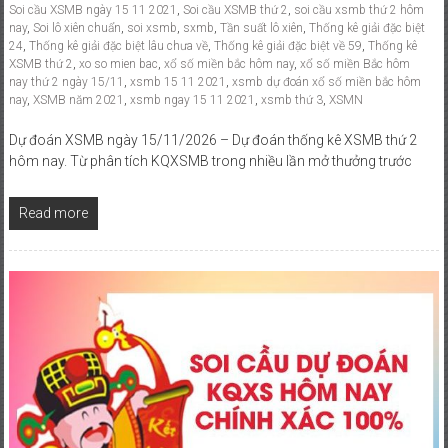
Soi cầu XSMB ngày 15 11 2021
,
Soi cầu XSMB thứ 2
,
soi cầu xsmb thứ 2 hôm
nay
,
Soi lô xiên chuẩn
,
soi xsmb
,
sxmb
,
Tần suất lô xiên
,
Thống kê giải đặc biệt
24
,
Thống kê giải đặc biệt lâu chưa về
,
Thống kê giải đặc biệt về 59
,
Thống kê
XSMB thứ 2
,
xo so mien bac
,
xổ số miền bắc hôm nay
,
xổ số miền Bắc hôm
nay thứ 2 ngày 15/11
,
xsmb 15 11 2021
,
xsmb dự đoán xổ số miền bắc hôm
nay
,
XSMB năm 2021
,
xsmb ngay 15 11 2021
,
xsmb thứ 3
,
XSMN
Dự đoán XSMB ngày 15/11/2026 – Dự đoán thống kê XSMB thứ 2
hôm nay. Từ phân tích KQXSMB trong nhiều lần mở thưởng trước
Read more