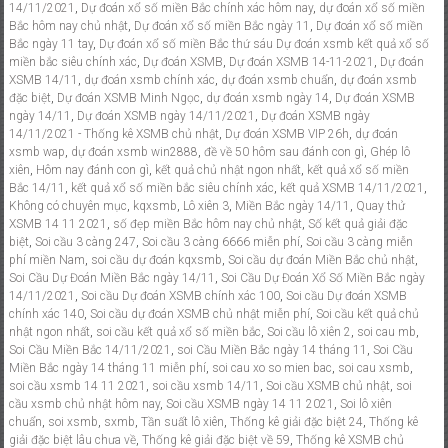
14/11/2021
,
Dự đoán xổ số miền Bắc chính xác hôm nay
,
dự đoán xổ số miền
Bắc hôm nay chủ nhật
,
Dự đoán xổ số miền Bắc ngày 11
,
Dự đoán xổ số miền
Bắc ngày 11 tay
,
Dự đoán xổ số miền Bắc thứ sáu Dự đoán xsmb kết quả xổ số
miền bắc siêu chính xác
,
Dự đoán XSMB
,
Dự đoán XSMB 14-11-2021
,
Dự đoán
XSMB 14/11
,
dự đoán xsmb chính xác
,
dự đoán xsmb chuẩn
,
dự đoán xsmb
đặc biệt
,
Dự đoán XSMB Minh Ngọc
,
dự đoán xsmb ngày 14
,
Dự đoán XSMB
ngày 14/11
,
Dự đoán XSMB ngày 14/11/2021
,
Dự đoán XSMB ngày
14/11/2021 - Thống kê XSMB chủ nhật
,
Dự đoán XSMB VIP 26h
,
dự đoán
xsmb wap
,
dự đoán xsmb win2888
,
đề về 50 hôm sau đánh con gì
,
Ghép lô
xiên
,
Hôm nay đánh con gì
,
kết quả chủ nhật ngon nhất
,
kết quả xổ số miền
Bắc 14/11
,
kết quả xổ số miền bắc siêu chính xác
,
kết quả XSMB 14/11/2021
,
Không có chuyên mục
,
kqxsmb
,
Lô xiên 3
,
Miền Bắc ngày 14/11
,
Quay thử
XSMB 14 11 2021
,
số đẹp miền Bắc hôm nay chủ nhật
,
Số kết quả giải đặc
biệt
,
Soi cầu 3 càng 247
,
Soi cầu 3 càng 6666 miễn phí
,
Soi cầu 3 càng miễn
phí miền Nam
,
soi cầu dự đoán kqxsmb
,
Soi cầu dự đoán Miền Bắc chủ nhật
,
Soi Cầu Dự Đoán Miền Bắc ngày 14/11
,
Soi Cầu Dự Đoán Xổ Số Miền Bắc ngày
14/11/2021
,
Soi cầu Dự đoán XSMB chính xác 100
,
Soi cầu Dự đoán XSMB
chính xác 140
,
Soi cầu dự đoán XSMB chủ nhật miễn phí
,
Soi cầu kết quả chủ
nhật ngon nhất
,
soi cầu kết quả xổ số miền bắc
,
Soi cầu lô xiên 2
,
soi cau mb
,
Soi Cầu Miền Bắc 14/11/2021
,
soi Cầu Miền Bắc ngày 14 tháng 11
,
Soi Cầu
Miền Bắc ngày 14 tháng 11 miễn phí
,
soi cau xo so mien bac
,
soi cau xsmb
,
soi cầu xsmb 14 11 2021
,
soi cầu xsmb 14/11
,
Soi cầu XSMB chủ nhật
,
soi
cầu xsmb chủ nhật hôm nay
,
Soi cầu XSMB ngày 14 11 2021
,
Soi lô xiên
chuẩn
,
soi xsmb
,
sxmb
,
Tần suất lô xiên
,
Thống kê giải đặc biệt 24
,
Thống kê
giải đặc biệt lâu chưa về
,
Thống kê giải đặc biệt về 59
,
Thống kê XSMB chủ