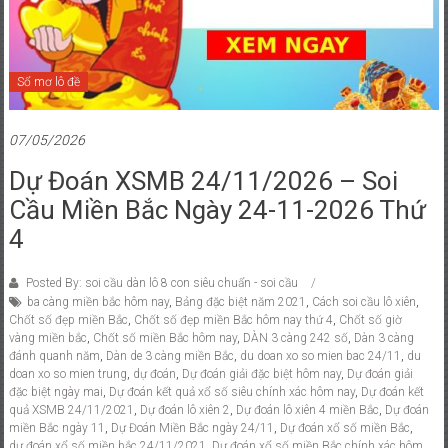
Sổ mơ lô đề
07/05/2026
Dự Đoán XSMB 24/11/2026 – Soi
Cầu Miền Bắc Ngày 24-11-2026 Thứ
4
Posted By: soi cầu dàn lô 8 con siêu chuẩn - soi cầu
ba càng miền bắc hôm nay
,
Bảng đặc biệt năm 2021
,
Cách soi cầu lô xiên
,
Chốt số đẹp miền Bắc
,
Chốt số đẹp miền Bắc hôm nay thứ 4
,
Chốt số giờ
vàng miền bắc
,
Chốt số miền Bắc hôm nay
,
DÀN 3 càng 242 số
,
Dàn 3 càng
đánh quanh năm
,
Dàn de 3 càng miền Bắc
,
du doan xo so mien bac 24/11
,
du
doan xo so mien trung
,
dự đoán
,
Dự đoán giải đặc biệt hôm nay
,
Dự đoán giải
đặc biệt ngày mai
,
Dự đoán kết quả xổ số siêu chính xác hôm nay
,
Dự đoán kết
quả XSMB 24/11/2021
,
Dự đoán lô xiên 2
,
Dự đoán lô xiên 4 miền Bắc
,
Dự đoán
miền Bắc ngày 11
,
Dự Đoán Miền Bắc ngày 24/11
,
Dự đoán xổ số miền Bắc
,
dự đoán xổ số miền bắc 24/11/2021
,
Dự đoán xổ số miền Bắc chính xác hôm