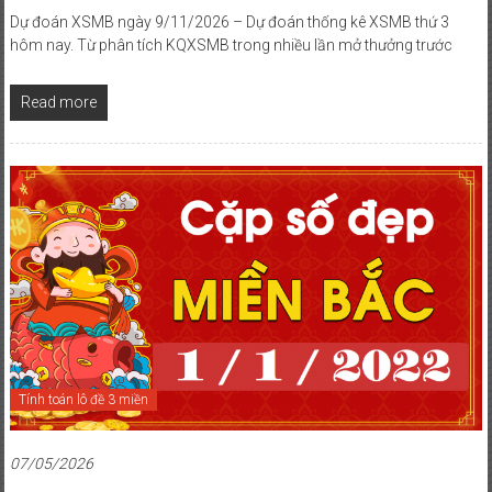
Dự đoán XSMB ngày 9/11/2026 – Dự đoán thống kê XSMB thứ 3
hôm nay. Từ phân tích KQXSMB trong nhiều lần mở thưởng trước
Read more
Tính toán lô đề 3 miền
07/05/2026