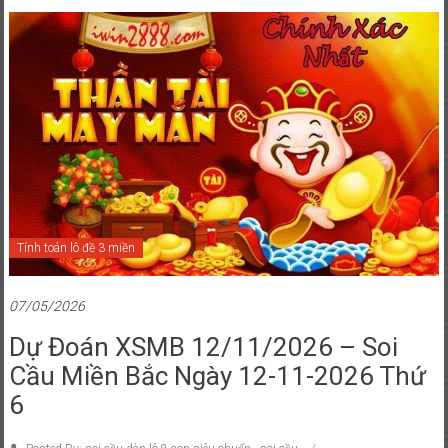
Tính toán lô đề 3 miền
07/05/2026
Dự Đoán XSMB 12/11/2026 – Soi
Cầu Miền Bắc Ngày 12-11-2026 Thứ
6