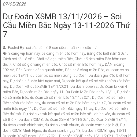
07/05/2026
Dự Đoán XSMB 13/11/2026 – Soi
Cầu Miền Bắc Ngày 13-11-2026 Thứ
7
Posted By: soi cầu dàn lô 8 con siêu chuẩn - soi cầu
3 càng víp hôm nay
,
ba càng miền bắc hôm nay
,
Bảng đặc biệt năm 2021
,
Cách soi cầu lô xiên
,
Chốt số đẹp miền Bắc
,
Chốt số đẹp miền Bắc hôm nay
thứ 7
,
Chốt số giờ vàng miền bắc
,
Chốt số miền Bắc hôm nay
,
DÀN 3 càng
192 số
,
Dàn 3 càng đánh quanh năm
,
Dàn de 3 càng miền Bắc
,
du doan xo so
mien bac 13/11
,
du doan xo so mien trung
,
dự đoán
,
Dự đoán giải đặc biệt hôm
nay
,
Dự đoán giải đặc biệt ngày mai
,
Dự đoán kết quả xổ số siêu chính xác hôm
nay
,
Dự đoán kết quả XSMB 13/11/2021
,
Dự đoán lô xiên 2
,
Dự đoán lô xiên 4
miền Bắc
,
Dự đoán miền Bắc ngày 11
,
Dự Đoán Miền Bắc ngày 13/11
,
Dự đoán
xổ số miền Bắc
,
dự đoán xổ số miền bắc 13/11/2021
,
Dự đoán xổ số miền
Bắc chính xác hôm nay
,
dự đoán xổ số miền Bắc hôm nay thứ 7
,
Dự đoán xổ số
miền Bắc ngày 11
,
Dự đoán xổ số miền Bắc ngày 11 tay
,
Dự đoán xổ số miền
Bắc thứ sáu Dự đoán xsmb kết quả xổ số miền bắc siêu chính xác
,
dự đoán xổ
số thứ 7
,
Dự đoán XSMB
,
Dự đoán XSMB 13-11-2021
,
Dự đoán XSMB 13/11
,
dự đoán xsmb chính xác
,
dự đoán xsmb chuẩn
,
dự đoán xsmb đặc biệt
,
Dự
đoán XSMB Minh Ngọc
,
dự đoán xsmb ngày 13
,
Dự đoán XSMB ngày 13/11
,
Dự đoán XSMB ngày 13/11/2021
,
Dự đoán XSMB ngày 13/11/2021 - Thống kê