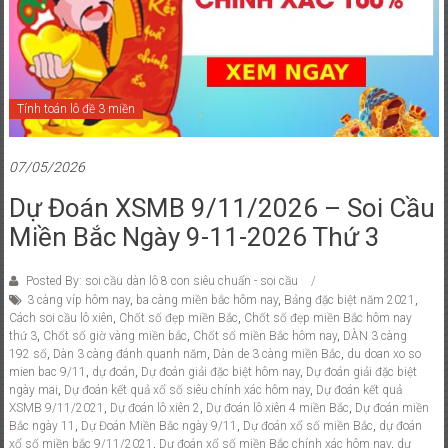
Tính toán lô đề 3 miền
07/05/2026
Dự Đoán XSMB 9/11/2026 – Soi Cầu
Miền Bắc Ngày 9-11-2026 Thứ 3
Posted By: soi cầu dàn lô 8 con siêu chuẩn - soi cầu
3 càng víp hôm nay
,
ba càng miền bắc hôm nay
,
Bảng đặc biệt năm 2021
,
Cách soi cầu lô xiên
,
Chốt số đẹp miền Bắc
,
Chốt số đẹp miền Bắc hôm nay
thứ 3
,
Chốt số giờ vàng miền bắc
,
Chốt số miền Bắc hôm nay
,
DÀN 3 càng
192 số
,
Dàn 3 càng đánh quanh năm
,
Dàn de 3 càng miền Bắc
,
du doan xo so
mien bac 9/11
,
dự đoán
,
Dự đoán giải đặc biệt hôm nay
,
Dự đoán giải đặc biệt
ngày mai
,
Dự đoán kết quả xổ số siêu chính xác hôm nay
,
Dự đoán kết quả
XSMB 9/11/2021
,
Dự đoán lô xiên 2
,
Dự đoán lô xiên 4 miền Bắc
,
Dự đoán miền
Bắc ngày 11
,
Dự Đoán Miền Bắc ngày 9/11
,
Dự đoán xổ số miền Bắc
,
dự đoán
xổ số miền bắc 9/11/2021
,
Dự đoán xổ số miền Bắc chính xác hôm nay
,
dự