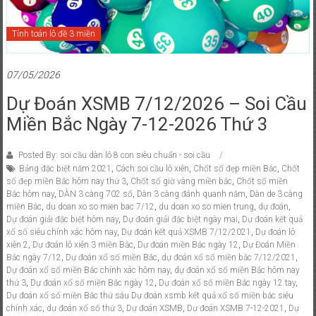
Tính toán lô đề 3 miền
07/05/2026
Dự Đoán XSMB 7/12/2026 – Soi Cầu
Miền Bắc Ngày 7-12-2026 Thứ 3
Posted By: soi cầu dàn lô 8 con siêu chuẩn - soi cầu
Bảng đặc biệt năm 2021
,
Cách soi cầu lô xiên
,
Chốt số đẹp miền Bắc
,
Chốt
số đẹp miền Bắc hôm nay thứ 3
,
Chốt số giờ vàng miền bắc
,
Chốt số miền
Bắc hôm nay
,
DÀN 3 càng 702 số
,
Dàn 3 càng đánh quanh năm
,
Dàn de 3 càng
miền Bắc
,
du doan xo so mien bac 7/12
,
du doan xo so mien trung
,
dự đoán
,
Dự đoán giải đặc biệt hôm nay
,
Dự đoán giải đặc biệt ngày mai
,
Dự đoán kết quả
xổ số siêu chính xác hôm nay
,
Dự đoán kết quả XSMB 7/12/2021
,
Dự đoán lô
xiên 2
,
Dự đoán lô xiên 3 miền Bắc
,
Dự đoán miền Bắc ngày 12
,
Dự Đoán Miền
Bắc ngày 7/12
,
Dự đoán xổ số miền Bắc
,
dự đoán xổ số miền bắc 7/12/2021
,
Dự đoán xổ số miền Bắc chính xác hôm nay
,
dự đoán xổ số miền Bắc hôm nay
thứ 3
,
Dự đoán xổ số miền Bắc ngày 12
,
Dự đoán xổ số miền Bắc ngày 12 tay
,
Dự đoán xổ số miền Bắc thứ sáu Dự đoán xsmb kết quả xổ số miền bắc siêu
chính xác
,
dự đoán xổ số thứ 3
,
Dự đoán XSMB
,
Dự đoán XSMB 7-12-2021
,
Dự