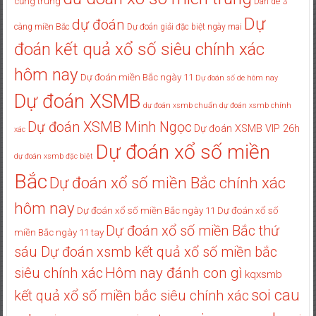
cũng trúng
Dàn de 3
Dự
dự đoán
càng miền Bắc
Dự đoán giải đặc biệt ngày mai
đoán kết quả xổ số siêu chính xác
hôm nay
Dự đoán miền Bắc ngày 11
Dự đoán số de hôm nay
Dự đoán XSMB
dự đoán xsmb chuẩn
dự đoán xsmb chính
Dự đoán XSMB Minh Ngọc
Dự đoán XSMB VIP 26h
xác
Dự đoán xổ số miền
dự đoán xsmb đặc biệt
Bắc
Dự đoán xổ số miền Bắc chính xác
hôm nay
Dự đoán xổ số miền Bắc ngày 11
Dự đoán xổ số
Dự đoán xổ số miền Bắc thứ
miền Bắc ngày 11 tay
sáu Dự đoán xsmb kết quả xổ số miền bắc
siêu chính xác
Hôm nay đánh con gì
kqxsmb
soi cau
kết quả xổ số miền bắc siêu chính xác