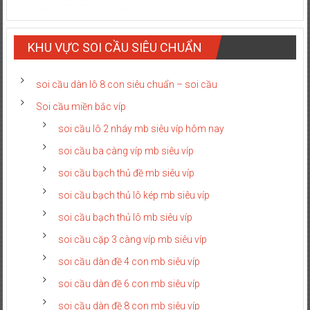
KHU VỰC SOI CẦU SIÊU CHUẨN
soi cầu dàn lô 8 con siêu chuẩn – soi cầu
Soi cầu miền bắc víp
soi cầu lô 2 nháy mb siêu víp hôm nay
soi cầu ba càng víp mb siêu víp
soi cầu bạch thủ đề mb siêu víp
soi cầu bạch thủ lô kép mb siêu víp
soi cầu bạch thủ lô mb siêu víp
soi cầu cặp 3 càng víp mb siêu víp
soi cầu dàn đề 4 con mb siêu víp
soi cầu dàn đề 6 con mb siêu víp
soi cầu dàn đề 8 con mb siêu víp