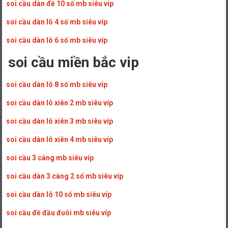
soi cầu dàn đề 10 số mb siêu víp
soi cầu dàn lô 4 số mb siêu víp
soi cầu dàn lô 6 số mb siêu víp
soi cầu miền bắc vip
soi cầu dàn lô 8 số mb siêu víp
soi cầu dàn lô xiên 2 mb siêu víp
soi cầu dàn lô xiên 3 mb siêu víp
soi cầu dàn lô xiên 4 mb siêu víp
soi cầu 3 càng mb siêu víp
soi cầu dàn 3 càng 2 số mb siêu víp
soi cầu dàn lô 10 số mb siêu víp
soi cầu đề đầu đuôi mb siêu víp