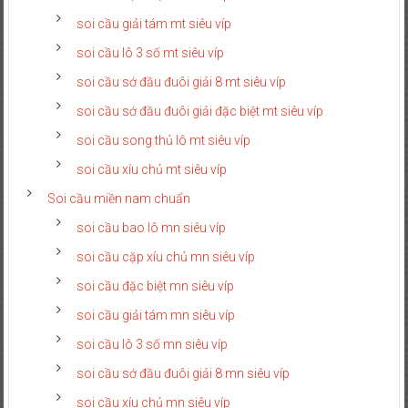
soi cầu giải tám mt siêu víp
soi cầu lô 3 số mt siêu víp
soi cầu sớ đầu đuôi giải 8 mt siêu víp
soi cầu sớ đầu đuôi giải đặc biệt mt siêu víp
soi cầu song thủ lô mt siêu víp
soi cầu xíu chủ mt siêu víp
Soi cầu miền nam chuẩn
soi cầu bao lô mn siêu víp
soi cầu cặp xíu chủ mn siêu víp
soi cầu đặc biệt mn siêu víp
soi cầu giải tám mn siêu víp
soi cầu lô 3 số mn siêu víp
soi cầu sớ đầu đuôi giải 8 mn siêu víp
soi cầu xíu chủ mn siêu víp