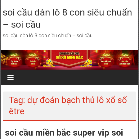
Skip
to
soi cầu dàn lô 8 con siêu chuẩn
content
– soi cầu
soi cầu dàn lô 8 con siêu chuẩn – soi cầu
Tag: dự đoán bạch thủ lô xổ số
être
soi cầu miền bắc super vip soi