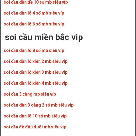
soi cầu dàn đề 10 số mb siêu víp
soi cầu dàn lô 4 số mb siêu víp
soi cầu dàn lô 6 số mb siêu víp
soi cầu miền bắc vip
soi cầu dàn lô 8 số mb siêu víp
soi cầu dàn lô xiên 2 mb siêu víp
soi cầu dàn lô xiên 3 mb siêu víp
soi cầu dàn lô xiên 4 mb siêu víp
soi cầu 3 càng mb siêu víp
soi cầu dàn 3 càng 2 số mb siêu víp
soi cầu dàn lô 10 số mb siêu víp
soi cầu đề đầu đuôi mb siêu víp