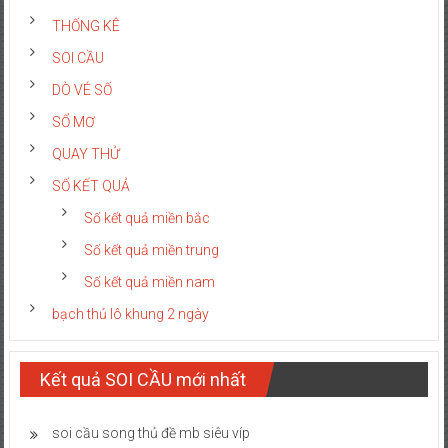
THỐNG KÊ
SOI CẦU
DÒ VÉ SỐ
SỔ MƠ
QUAY THỬ
SỐ KẾT QUẢ
Số kết quả miền bắc
Số kết quả miền trung
Số kết quả miền nam
bạch thủ lô khung 2 ngày
Kết quả SOI CẦU mới nhất
soi cầu song thủ đề mb siêu víp