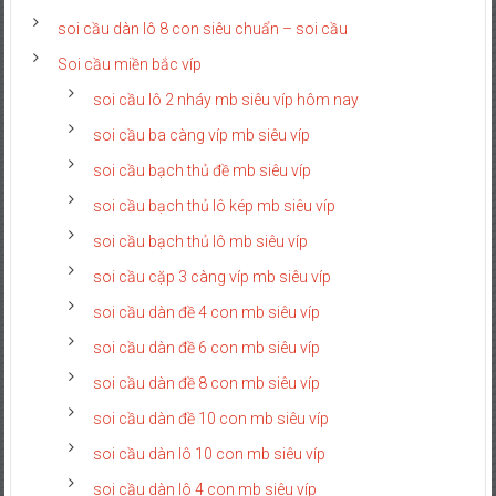
soi cầu dàn lô 8 con siêu chuẩn – soi cầu
Soi cầu miền bắc víp
soi cầu lô 2 nháy mb siêu víp hôm nay
soi cầu ba càng víp mb siêu víp
soi cầu bạch thủ đề mb siêu víp
soi cầu bạch thủ lô kép mb siêu víp
soi cầu bạch thủ lô mb siêu víp
soi cầu cặp 3 càng víp mb siêu víp
soi cầu dàn đề 4 con mb siêu víp
soi cầu dàn đề 6 con mb siêu víp
soi cầu dàn đề 8 con mb siêu víp
soi cầu dàn đề 10 con mb siêu víp
soi cầu dàn lô 10 con mb siêu víp
soi cầu dàn lô 4 con mb siêu víp