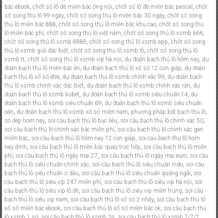
bắc ebook
,
chốt số lô đề miền bắc ông nội
,
chốt số lô đề miền bắc pascal
,
chốt
số song thủ lô 99 ngày
,
chốt số song thủ lô miền bắc 30 ngày
,
chốt số song
thủ lô miền bắc 888
,
chốt số song thủ lô miền bắc khu cao
,
chốt số song thủ
lô miền bắc phí
,
chốt số song thủ lô việt nam
,
chốt số song thủ lô xsmb 666
,
chốt số song thủ lô xsmb 8888
,
chốt số song thủ lô xsmb app
,
chốt số song
thủ lô xsmb giải đặc biệt
,
chốt số song thủ lô xsmb lô
,
chốt số song thủ lô
xsmb tt
,
chốt số song thủ lô xsmb vip hà nội
,
dự đoán bạch thủ lô hôm nay
,
dự
đoán bạch thủ lô miền bắc ên
,
dự đoán bạch thủ lô xổ số 12 con giáp
,
dự đoán
bạch thủ lô xổ số être
,
dự đoán bạch thủ lô xsmb chính xác 99
,
dự đoán bạch
thủ lô xsmb chính xác đặc biệt
,
dự đoán bạch thủ lô xsmb chính xác rắn
,
dự
đoán bạch thủ lô xsmb kubet
,
dự đoán bạch thủ lô xsmb siêu chuẩn 14
,
dự
đoán bạch thủ lô xsmb siêu chuẩn 69
,
dự đoán bạch thủ lô xsmb siêu chuẩn
oán
,
dự đoán bạch thủ lô xsmb xổ số miền nam
,
phương pháp bắt bạch thủ lô
,
so dep hom nay
,
soi cầu bạch thủ lô bạc liêu
,
soi cầu bạch thủ lô chính xác 50
,
soi cầu bạch thủ lô chính xác bắc miễn phí
,
soi cầu bạch thủ lô chính xác gan
miền bắc
,
soi cầu bạch thủ lô hôm nay 12 con giáp
,
soi cau bach thu lô hom
nay dinh
,
soi cầu bạch thủ lô miền bắc quay trực tiếp
,
soi cầu bạch thủ lô miễn
phí
,
soi cầu bạch thủ lô ngày mai 27
,
soi cầu bạch thủ lô ngày mai euro
,
soi cầu
bạch thủ lô siêu chuẩn chính xác
,
soi cầu bạch thủ lô siêu chuẩn indo
,
soi cầu
bạch thủ lô siêu chuẩn ơ đâu
,
soi cầu bạch thủ lô siêu chuẩn quảng ngãi
,
soi
cầu bạch thủ lô siêu vip 247 miễn phí
,
soi cầu bạch thủ lô siêu vip hà nội
,
soi
cầu bạch thủ lô siêu vip lô đề
,
soi cầu bạch thủ lô siêu vip miền trung
,
soi cầu
bạch thủ lô siêu vip nam
,
soi cầu bạch thủ lô xổ số 2 nháy
,
soi cầu bạch thủ lô
xổ số miền bắc ebook
,
soi cầu bạch thủ lô xổ số miền bắc ok
,
soi cầu bạch thủ
lô xsmb 1 số
,
soi cầu bạch thủ lô xsmb 3s
,
soi cầu bạch thủ lô xsmb 7/7/2
,