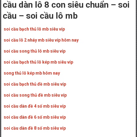
cầu dàn lô 8 con siêu chuẩn – soi
cầu – soi cầu lô mb
soi cầu bạch thủ lô mb siêu víp
soi cầu lô 2 nháy mb siêu víp hôm nay
soi cầu song thủ lô mb siêu víp
soi cầu bạch thủ lô kép mb siêu víp
song thủ lô kép mb hôm nay
soi cầu bạch thủ đề mb siêu víp
soi cầu song thủ đề mb siêu víp
soi cầu dàn đề 4 số mb siêu víp
soi cầu dàn đề 6 số mb siêu víp
soi cầu dàn đề 8 số mb siêu víp