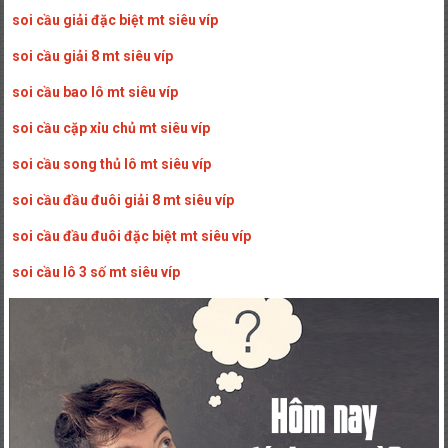
soi cầu giải đặc biệt mt siêu víp
soi cầu giải 8 mt siêu víp
soi cầu bao lô mt siêu víp
soi cầu cặp xỉu chủ mt siêu víp
soi cầu song thủ lô mt siêu víp
soi cầu đầu đuôi giải 8 mt siêu víp
soi cầu đầu đuôi đặc biệt mt siêu víp
soi cầu lô 3 số mt siêu víp