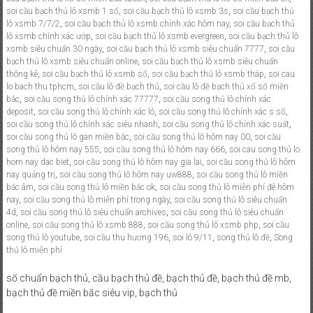
soi cầu bạch thủ lô xsmb 1 số
,
soi cầu bạch thủ lô xsmb 3s
,
soi cầu bạch thủ
lô xsmb 7/7/2
,
soi cầu bạch thủ lô xsmb chính xác hôm nay
,
soi cầu bạch thủ
lô xsmb chính xác ướp
,
soi cầu bạch thủ lô xsmb evergreen
,
soi cầu bạch thủ lô
xsmb siêu chuẩn 30 ngày
,
soi cầu bạch thủ lô xsmb siêu chuẩn 7777
,
soi cầu
bạch thủ lô xsmb siêu chuẩn online
,
soi cầu bạch thủ lô xsmb siêu chuẩn
thông kê
,
soi cầu bạch thủ lô xsmb số
,
soi cầu bạch thủ lô xsmb tháp
,
soi cau
lo bach thu tphcm
,
soi cầu lô đề bạch thủ
,
soi cầu lô đề bạch thủ xổ số miền
bắc
,
soi cầu song thủ lô chính xác 77777
,
soi cầu song thủ lô chính xác
deposit
,
soi cầu song thủ lô chính xác lô
,
soi cầu song thủ lô chính xác s số
,
soi cầu song thủ lô chính xác siêu nhanh
,
soi cầu song thủ lô chính xác suất
,
soi cầu song thủ lô gan miền bắc
,
soi cầu song thủ lô hôm nay 00
,
soi cầu
song thủ lô hôm nay 555
,
soi cầu song thủ lô hôm nay 666
,
soi cau song thủ lo
hom nay dac biet
,
soi cầu song thủ lô hôm nay gia lai
,
soi cầu song thủ lô hôm
nay quảng trị
,
soi cầu song thủ lô hôm nay uw888
,
soi cầu song thủ lô miền
bắc âm
,
soi cầu song thủ lô miền bắc ok
,
soi cầu song thủ lô miễn phí đê hôm
nay
,
soi cầu song thủ lô miễn phí trong ngày
,
soi cầu song thủ lô siêu chuẩn
4d
,
soi cầu song thủ lô siêu chuẩn archives
,
soi cầu song thủ lô siêu chuẩn
online
,
soi cầu song thủ lô xsmb 888
,
soi cầu song thủ lô xsmb php
,
soi cầu
song thủ lô youtube
,
soi cầu thu hương 196
,
soi lô 9/11
,
song thủ lô đề
,
Song
thủ lô miễn phí
số chuẩn bạch thủ, cầu bạch thủ đề, bạch thủ đề, bạch thủ đề mb,
bạch thủ đề miền bắc siêu vip, bạch thủ