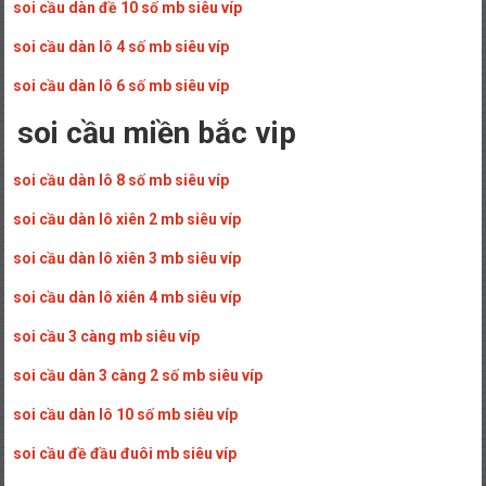
soi cầu dàn đề 10 số mb siêu víp
soi cầu dàn lô 4 số mb siêu víp
soi cầu dàn lô 6 số mb siêu víp
soi cầu miền bắc vip
soi cầu dàn lô 8 số mb siêu víp
soi cầu dàn lô xiên 2 mb siêu víp
soi cầu dàn lô xiên 3 mb siêu víp
soi cầu dàn lô xiên 4 mb siêu víp
soi cầu 3 càng mb siêu víp
soi cầu dàn 3 càng 2 số mb siêu víp
soi cầu dàn lô 10 số mb siêu víp
soi cầu đề đầu đuôi mb siêu víp