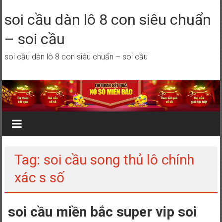
Skip
to
soi cầu dàn lô 8 con siêu chuẩn
content
– soi cầu
soi cầu dàn lô 8 con siêu chuẩn – soi cầu
Tag: soi cầu song thủ lô chính
xác s số
soi cầu miền bắc super vip soi