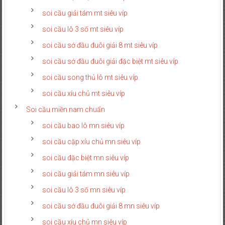
soi cầu giải tám mt siêu víp
soi cầu lô 3 số mt siêu víp
soi cầu sớ đầu đuôi giải 8 mt siêu víp
soi cầu sớ đầu đuôi giải đặc biệt mt siêu víp
soi cầu song thủ lô mt siêu víp
soi cầu xíu chủ mt siêu víp
Soi cầu miền nam chuẩn
soi cầu bao lô mn siêu víp
soi cầu cặp xíu chủ mn siêu víp
soi cầu đặc biệt mn siêu víp
soi cầu giải tám mn siêu víp
soi cầu lô 3 số mn siêu víp
soi cầu sớ đầu đuôi giải 8 mn siêu víp
soi cầu xíu chủ mn siêu víp