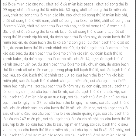
số lô đề miền bắc ông nội
,
chốt số lô đề miền bắc pascal
,
chốt số song thủ lô
99 ngày
,
chốt số song thủ lô miền bắc 30 ngày
,
chốt số song thủ lô miền bắc
888
,
chốt số song thủ lô miền bắc khu cao
,
chốt số song thủ lô miền bắc phí
,
chốt số song thủ lô việt nam
,
chốt số song thủ lô xsmb 666
,
chốt số song thủ
lô xsmb 8888
,
chốt số song thủ lô xsmb app
,
chốt số song thủ lô xsmb giải
đặc biệt
,
chốt số song thủ lô xsmb lô
,
chốt số song thủ lô xsmb tt
,
chốt số
song thủ lô xsmb vip hà nội
,
dự đoán bạch thủ lô hôm nay
,
dự đoán bạch thủ lô
miền bắc ên
,
dự đoán bạch thủ lô xổ số 12 con giáp
,
dự đoán bạch thủ lô xổ số
être
,
dự đoán bạch thủ lô xsmb chính xác 99
,
dự đoán bạch thủ lô xsmb chính
xác đặc biệt
,
dự đoán bạch thủ lô xsmb chính xác rắn
,
dự đoán bạch thủ lô
xsmb kubet
,
dự đoán bạch thủ lô xsmb siêu chuẩn 14
,
dự đoán bạch thủ lô
xsmb siêu chuẩn 69
,
dự đoán bạch thủ lô xsmb siêu chuẩn oán
,
dự đoán bạch
thủ lô xsmb xổ số miền nam
,
phương pháp bắt bạch thủ lô
,
soi cầu bạch thủ lô
bạc liêu
,
soi cầu bạch thủ lô chính xác 50
,
soi cầu bạch thủ lô chính xác bắc
miễn phí
,
soi cầu bạch thủ lô chính xác gan miền bắc
,
soi cầu bạch thủ lô đề
miền bắc ngày mai
,
soi cầu bạch thủ lô hôm nay 12 con giáp
,
soi cau bach thu
lô hom nay dinh
,
soi cầu bạch thủ lô mb
,
soi cầu bạch thủ lô mb siêu víp
,
soi
cầu bạch thủ lô miền bắc quay trực tiếp
,
soi cầu bạch thủ lô miễn phí
,
soi cầu
bạch thủ lô ngày mai 27
,
soi cầu bạch thủ lô ngày mai euro
,
soi cầu bạch thủ lô
siêu chuẩn chính xác
,
soi cầu bạch thủ lô siêu chuẩn indo
,
soi cầu bạch thủ lô
siêu chuẩn ơ đâu
,
soi cầu bạch thủ lô siêu chuẩn quảng ngãi
,
soi cầu bạch thủ
lô siêu vip 247 miễn phí
,
soi cầu bạch thủ lô siêu vip hà nội
,
soi cầu bạch thủ lô
siêu vip lô đề
,
soi cầu bạch thủ lô siêu vip miền trung
,
soi cầu bạch thủ lô siêu
vip nam
,
soi cầu bạch thủ lô vip miền bắc
,
soi cầu bạch thủ lô xổ số 2 nháy
,
soi
cầu bạch thủ lô xổ số miền bắc ebook
,
soi cầu bạch thủ lô xổ số miền bắc ok
,