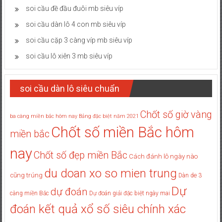
soi cầu đề đầu đuôi mb siêu víp
soi cầu dàn lô 4 con mb siêu víp
soi cầu cặp 3 càng víp mb siêu víp
soi cầu lô xiên 3 mb siêu víp
soi cầu dàn lô siêu chuẩn
Chốt số giờ vàng
ba càng miền bắc hôm nay
Bảng đặc biệt năm 2021
Chốt số miền Bắc hôm
miền bắc
nay
Chốt số đẹp miền Bắc
Cách đánh lô ngày nào
du doan xo so mien trung
cũng trúng
Dàn de 3
Dự
dự đoán
càng miền Bắc
Dự đoán giải đặc biệt ngày mai
đoán kết quả xổ số siêu chính xác