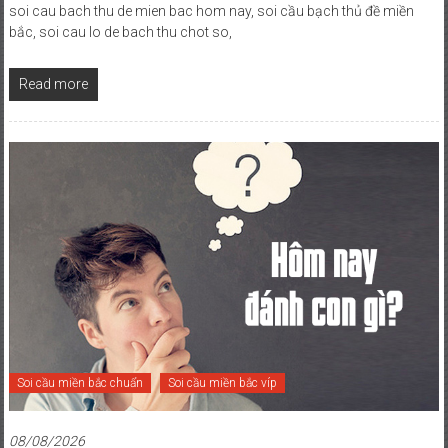
soi cau bach thu de mien bac hom nay, soi cầu bạch thủ đề miền
bắc, soi cau lo de bach thu chot so,
Read more
Soi cầu miền bắc chuẩn
Soi cầu miền bắc víp
08/08/2026